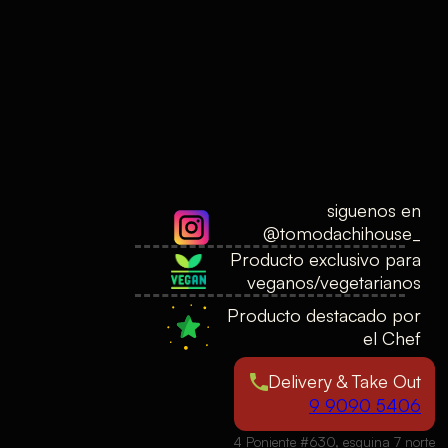
siguenos en
@tomodachihouse_
Producto exclusivo para
veganos/vegetarianos
Producto destacado por
el Chef
Delivery & Take Out
9 9090 5406
4 Poniente #630, esquina 7 norte