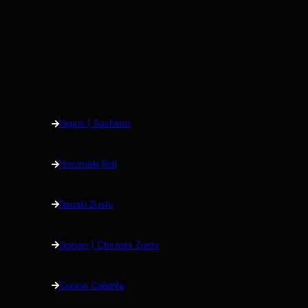
Nigiris | Sashimis
Hosomaki Roll
Temaki Zushi
Gohan | Chirashi Zushi
Cocina Caliente