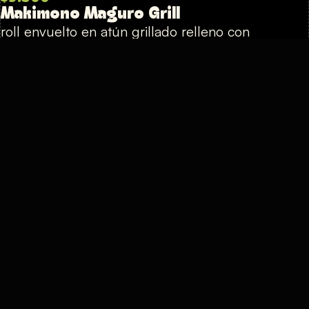
Makimono Maguro Grill
roll envuelto en atún grillado relleno con
camarón, lechuga y palta
$9.500
Makimono Sake Grill
roll envuelto en salmón grillado, relleno con
camarón, palta y palmito
$9.500
Makimono Tomodachi Kita
Roll envuelto en palta. Relleno con carne
tomodachi kita, pimentón, queso crema y cebollín
$9.500
Seki Roll
roll envuelto en queso crema, relleno con palta,
camarón furai y pimentón. Cubierto con pasta
spicy, salsa de mango y topping de salsa unagui.
$9.500
Agrega Soya, Unagui, Jenjibre o Wasabi