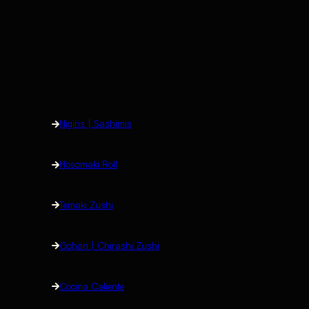
Nigiris | Sashimis
Hosomaki Roll
Temaki Zushi
Gohan | Chirashi Zushi
Cocina Caliente