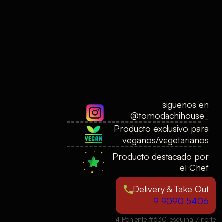
siguenos en
@tomodachihouse_
Producto exclusivo para
veganos/vegetarianos
Producto destacado por
el Chef
Delivery & Take Out
9 9090 5406
4 Poniente #630, esquina 7 norte