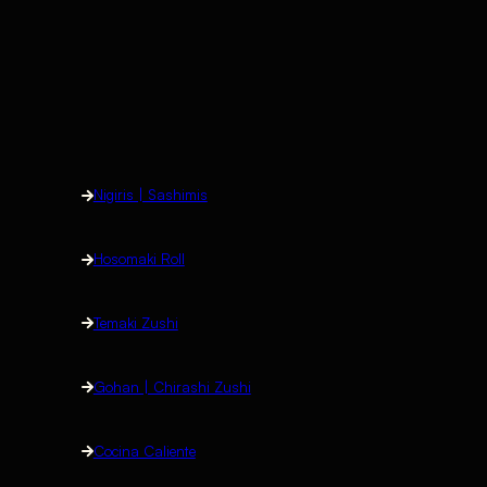
Nigiris | Sashimis
Hosomaki Roll
Temaki Zushi
Gohan | Chirashi Zushi
Cocina Caliente