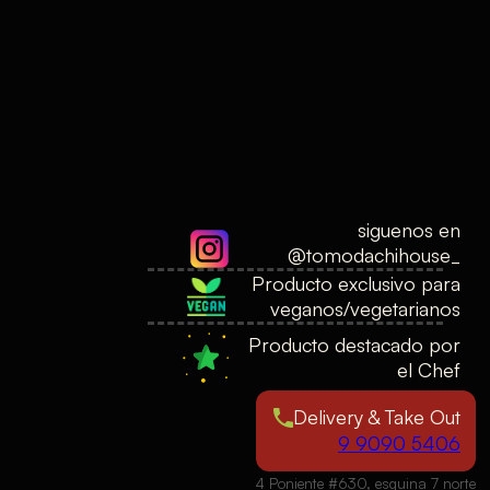
siguenos en
@tomodachihouse_
Producto exclusivo para
veganos/vegetarianos
Producto destacado por
el Chef
Delivery & Take Out
9 9090 5406
4 Poniente #630, esquina 7 norte