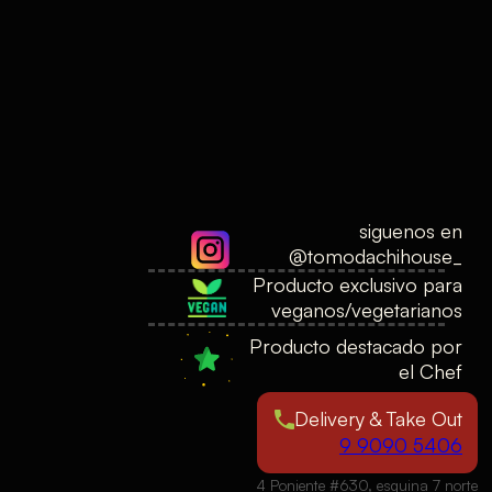
siguenos en
@tomodachihouse_
Producto exclusivo para
veganos/vegetarianos
Producto destacado por
el Chef
Delivery & Take Out
9 9090 5406
4 Poniente #630, esquina 7 norte