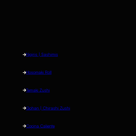
Nigiris | Sashimis
Hosomaki Roll
Temaki Zushi
Gohan | Chirashi Zushi
Cocina Caliente