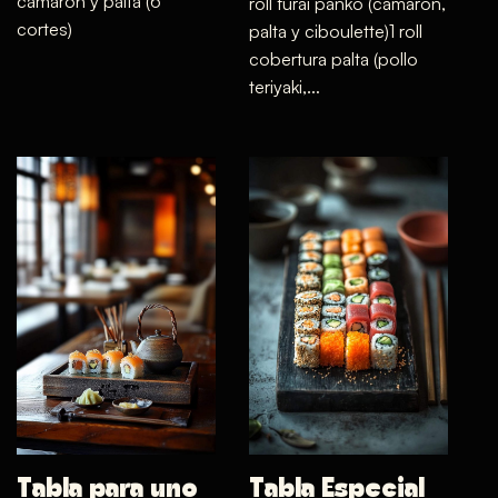
camarón y palta (6
roll furai panko (camarón,
cortes)
palta y ciboulette)1 roll
cobertura palta (pollo
teriyaki,…
Tabla para uno
Tabla Especial