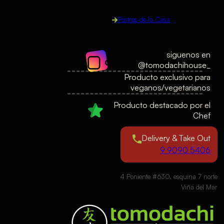
Postres de la Casa
siguenos en
@tomodachihouse_
Producto exclusivo para
veganos/vegetarianos
Producto destacado por el
Chef
Delivery & Take Out
9 9090 5406
4 Poniente #630, esquina 7 norte
Viña del Mar